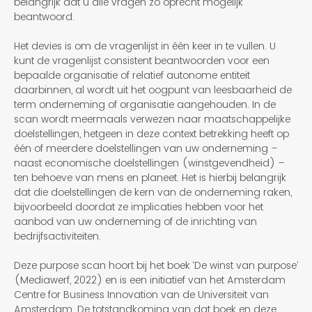
belangrijk dat u alle vragen zo oprecht mogelijk
beantwoord.
Het devies is om de vragenlijst in één keer in te vullen. U
kunt de vragenlijst consistent beantwoorden voor een
bepaalde organisatie of relatief autonome entiteit
daarbinnen, al wordt uit het oogpunt van leesbaarheid de
term onderneming of organisatie aangehouden. In de
scan wordt meermaals verwezen naar maatschappelijke
doelstellingen, hetgeen in deze context betrekking heeft op
één of meerdere doelstellingen van uw onderneming –
naast economische doelstellingen (winstgevendheid) –
ten behoeve van mens en planeet. Het is hierbij belangrijk
dat die doelstellingen de kern van de onderneming raken,
bijvoorbeeld doordat ze implicaties hebben voor het
aanbod van uw onderneming of de inrichting van
bedrijfsactiviteiten.
Deze purpose scan hoort bij het boek ‘De winst van purpose’
(Mediawerf, 2022) en is een initiatief van het Amsterdam
Centre for Business Innovation van de Universiteit van
Amsterdam. De totstandkoming van dat boek en deze